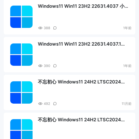
Windows11 Win11 23H2 22631.4037 小修
深度精简版
388
1年前
Windows11 Win11 23H2 22631.4037.1
xb21cn纯净精简版
390
1年前
不忘初心 Windows11 24H2 LTSC2024
(26100.1586) x64 精简 游戏版 无更新
492
11月前
不忘初心 Windows11 24H2 LTSC2024
(26100.1586) x64 纯净 精简 无更新